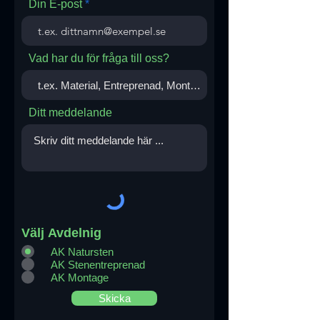
Din E-post
Vad har du för fråga till oss?
Ditt meddelande
Välj Avdelnig
AK Natursten
AK Stenentreprenad
AK Montage
Skicka