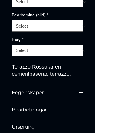
Bearbetning (bild)
*
Färg
*
Terazzo Rosso är en 
cementbaserad terrazzo.
Eegenskaper
N/A
Bearbetningar
Slipad och polerad.
Ursprung