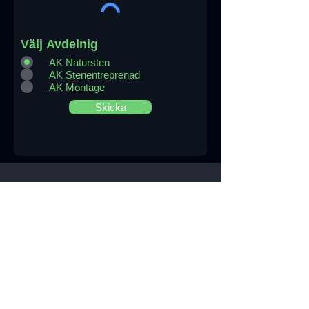
Välj Avdelnig
AK Natursten
AK Stenentreprenad
AK Montage
Skicka