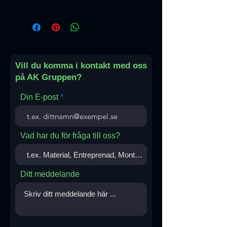
Italien
Vill du komma i kontakt med oss
på AK Gruppen?
Din E-post
Vad har du för fråga till oss?
Ditt meddelande