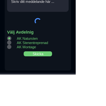
Välj Avdelnig
AK Natursten
AK Stenentreprenad
AK Montage
Skicka