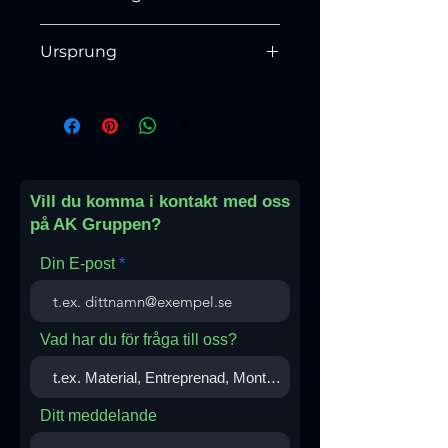
Polerad & Slipad
Ursprung
Turkiet
Vill du komma i kontakt med oss
på AK Gruppen?
Din E-post
Vad har du för fråga till oss?
Ditt meddelande