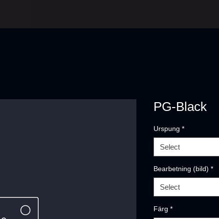
PG-Black
Urspung
*
Select
Bearbetning (bild)
*
Select
Färg
*