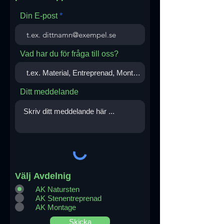
Din E-post
Vad har du för fråga till oss?
Ditt meddelande
Välj Avdelnig
AK Natursten
AK Stenentreprenad
AK Montage
Skicka