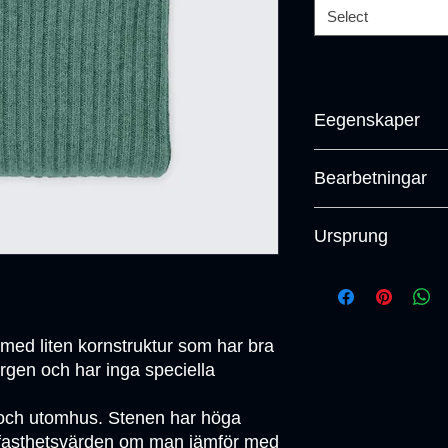
Select
Eegenskaper
Petrografi EN 12407 
Bearbetningar
kg/m3 Böjhållfasthe
Tryckhållfasthet me
Slipad, Polerad, Fl
Vattenabsorption EN
Ursprung
Stålblästrad. När det 
EN 14157 – 0,2 mm
kontakta oss.
Portugal
 med liten kornstruktur som har bra 
rgen och har inga speciella 
och utomhus. Stenen har höga 
llfasthetsvärden om man jämför med 