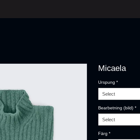
Micaela
Urspung
*
Select
Bearbetning (bild)
*
Select
Färg
*