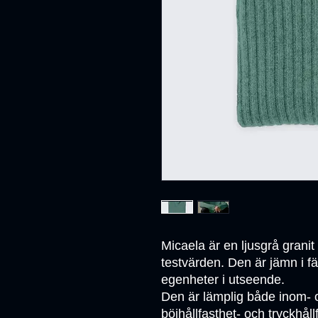
Micaela är en ljusgrå granit
testvärden. Den är jämn i fä
egenheter i utseende.

Den är lämplig både inom- 
böjhållfasthet- och tryckhå