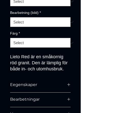
Bearbetning (bild)
*
Färg
*
Lieto Red är en småkornig 
röd granit. Den är lämplig för 
både in- och utomhusbruk.
Eegenskaper
Petrografi EN 12407 – Granit Densitet
Bearbetningar
EN 1936 – 2620 kg/m3
Tryckhållfasthet EN 1926 – 180 Mpa
Slipad, Polerad, Flammad,
Böjhållfasthet medel EN 12372 – 16,2