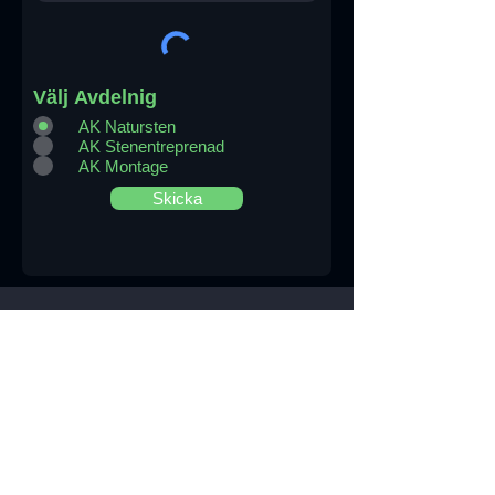
Välj Avdelnig
AK Natursten
AK Stenentreprenad
AK Montage
Skicka