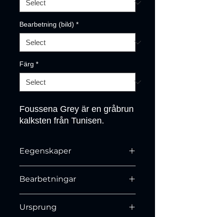
Bearbetning (bild)
*
Färg
*
Foussena Grey är en gråbrun 
kalksten från Tunisen.
Eegenskaper
N/A
Bearbetningar
Slipad och polerad.
Ursprung