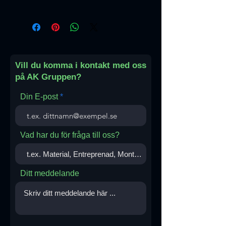
Tunisien
Vill du komma i kontakt med oss
på AK Gruppen?
Din E-post
Vad har du för fråga till oss?
Ditt meddelande