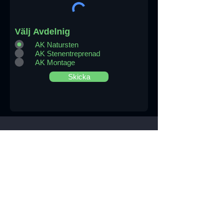
Välj Avdelnig
AK Natursten
AK Stenentreprenad
AK Montage
Skicka