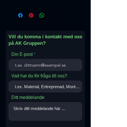
Turkiet
Vill du komma i kontakt med oss
på AK Gruppen?
Din E-post
Vad har du för fråga till oss?
Ditt meddelande