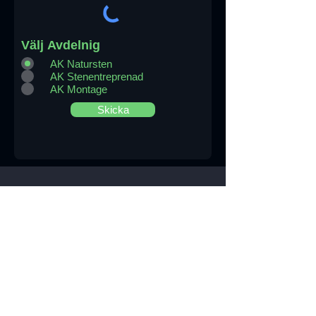
Välj Avdelnig
AK Natursten
AK Stenentreprenad
AK Montage
Skicka