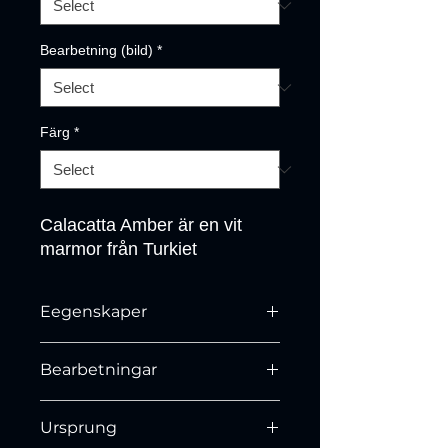
Bearbetning (bild)
*
Färg
*
Calacatta Amber är en vit 
marmor från Turkiet
Eegenskaper
N/A
Bearbetningar
Slipad, Polerad, Läder och Antik
Ursprung