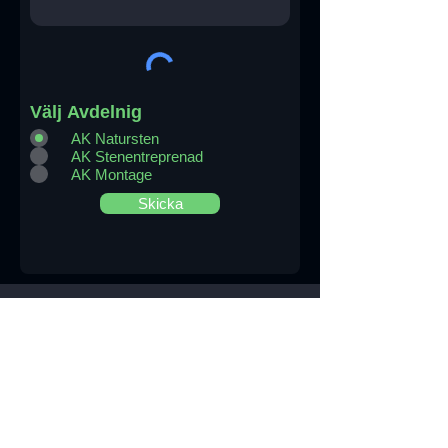
Välj Avdelnig
AK Natursten
AK Stenentreprenad
AK Montage
Skicka