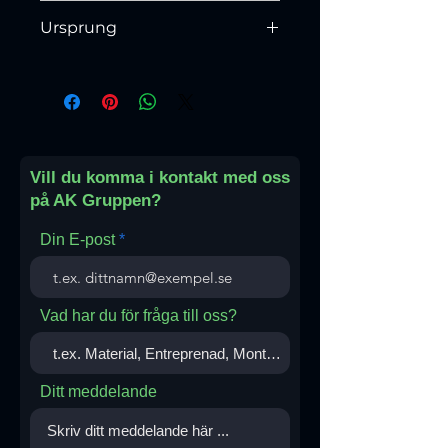
Slipad och polerad.
Ursprung
Italien
Vill du komma i kontakt med oss
på AK Gruppen?
Din E-post
Vad har du för fråga till oss?
Ditt meddelande