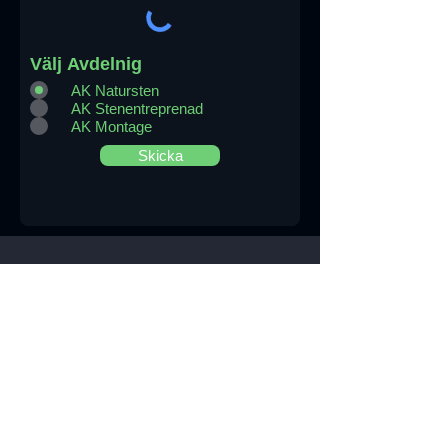
Välj Avdelnig
AK Natursten
AK Stenentreprenad
AK Montage
Skicka