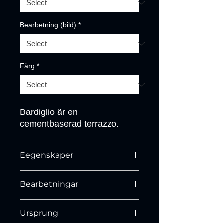
Bearbetning (bild)
*
Färg
*
Bardiglio är en 
cementbaserad terrazzo.
Eegenskaper
N/A
Bearbetningar
Slipad och polerad.
Ursprung