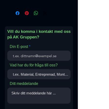
Italien
Vill du komma i kontakt med oss
på AK Gruppen?
Din E-post
Vad har du för fråga till oss?
Ditt meddelande